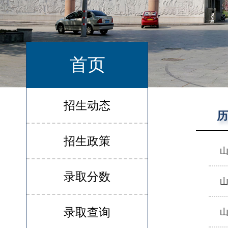
首页
招生动态
历
招生政策
山
录取分数
山
录取查询
山